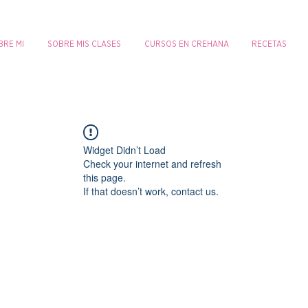
BRE MI
SOBRE MIS CLASES
CURSOS EN CREHANA
RECETAS
Widget Didn’t Load
Check your internet and refresh
this page.
If that doesn’t work, contact us.