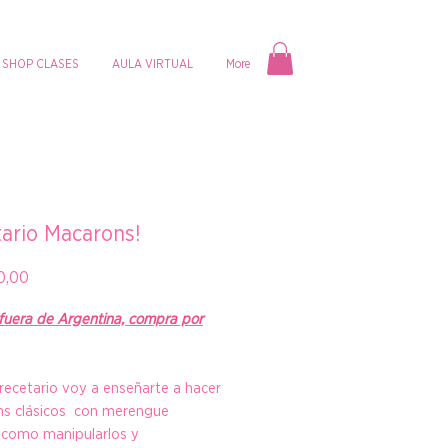
SHOP CLASES
AULA VIRTUAL
More
ario Macarons!
Precio
0,00
 fuera de Argentina, compra por
recetario voy a enseñarte a hacer
s clásicos con merengue
, como manipularlos y