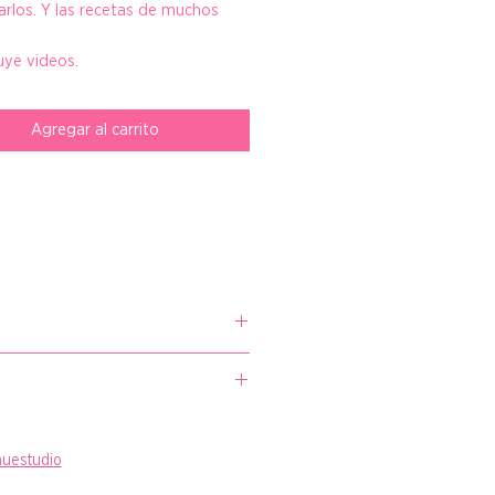
arlos. Y las recetas de muchos
uye videos.
Agregar al carrito
ademas de rellenos que podras
uestudio