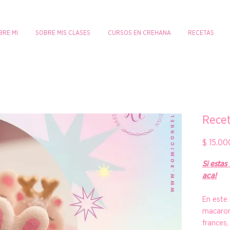
BRE MI
SOBRE MIS CLASES
CURSOS EN CREHANA
RECETAS
Recet
$ 15.00
Si estas
ac
a!
En este 
macaron
frances