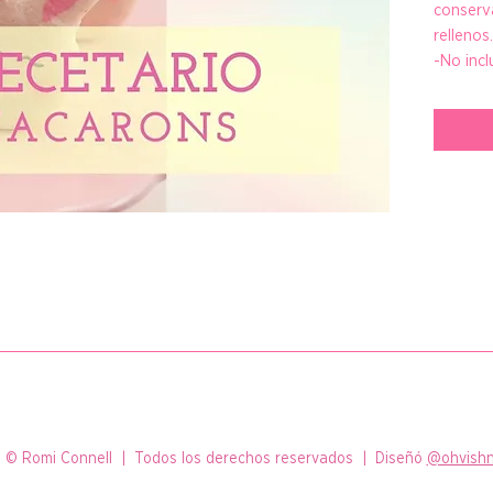
conserv
rellenos.
-No incl
archivo PDF por mail con todo el material teórico.
ructivo super completo con la receta que uso hace mas de 10 años, 
es!
 © Romi Connell | Todos los derechos reservados | Diseñó
@ohvishn