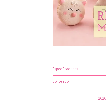
Especificaciones
Al realizar la compra recibirás un 
Contenido
Este recetario cuenta con el inst
aplicar y hacer tus propios sabor
2020